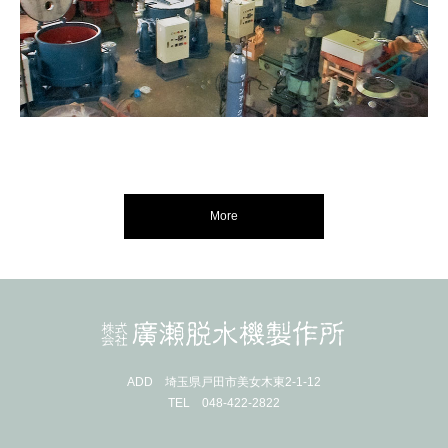
創業以来一貫した「自社内生産」で
More
培った門外不出の技術力
ADD 埼玉県戸田市美女木東2-1-12
TEL 048-422-2822